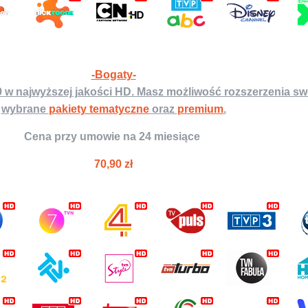
-Bogaty-
 w najwyższej jakości HD. Masz możliwość rozszerzenia sw
wybrane
pakiety tematyczne
oraz
premium
.
Cena przy umowie na 24 miesiące
70,90 zł