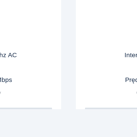
Ghz AC
Inte
Mbps
Prę
y