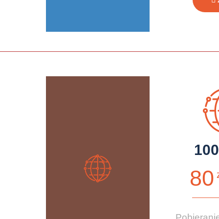
10
80
Pobierani