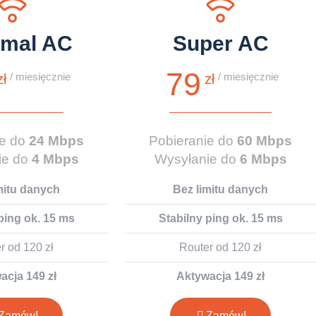
ymal AC
Super AC
79
/ miesięcznie
/ miesięcznie
zł
zł
ie do
24 Mbps
Pobieranie do
60 Mbps
ie do
4 Mbps
Wysyłanie do
6 Mbps
mitu danych
Bez limitu danych
ping ok. 15 ms
Stabilny ping ok. 15 ms
r od 120 zł
Router od 120 zł
acja 149 zł
Aktywacja 149 zł
Zamów!
Zamów!