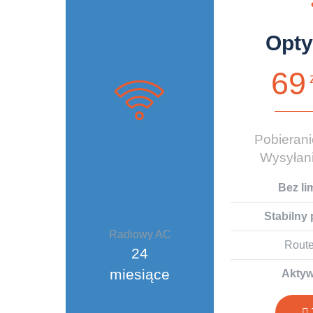
Opt
69
Pobieran
Wysyłan
Bez li
Stabilny 
Radiowy AC
Route
24
miesiące
Aktyw