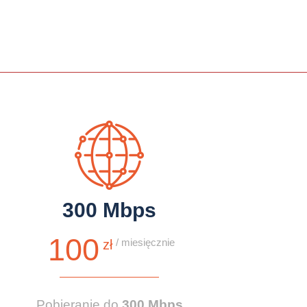
300 Mbps
100
/ miesięcznie
zł
Pobieranie do
300 Mbps