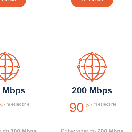
0 Mbps
200 Mbps
90
/ miesięcznie
/ miesięcznie
zł
zł
e do
100 Mbps
Pobieranie do
200 Mbps